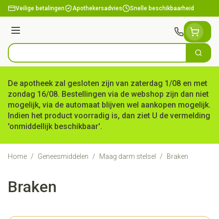
Ga naar de inhoud
Veilige betalingen
Apothekersadvies
Snelle beschikbaarheid
Menu
Zoek
Product, merk, categorie...
De apotheek zal gesloten zijn van zaterdag 1/08 en met
zondag 16/08. Bestellingen via de webshop zijn dan niet
mogelijk, via de automaat blijven wel aankopen mogelijk.
Indien het product voorradig is, dan ziet U de vermelding
'onmiddellijk beschikbaar'.
Home
/
Geneesmiddelen
/
Maag darm stelsel
/
Braken
Braken