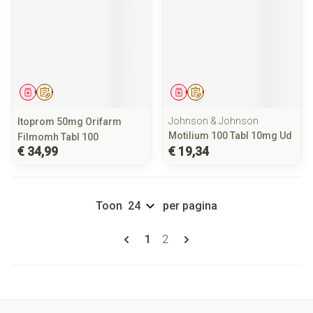
Geneesmiddel
Op voorschrift
Geneesmiddel
Op voorschrift
Johnson & Johnson
Itoprom 50mg Orifarm
Motilium 100 Tabl 10mg Ud
Filmomh Tabl 100
€ 34,99
€ 19,34
Toon
per pagina
Pagina's
U lees momenteel pagina
Pagina
1
2