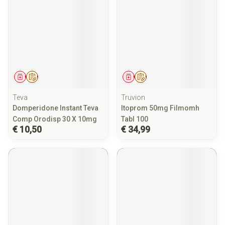
Geneesmiddel
Op voorschrift
Geneesmiddel
Op voorschrift
Teva
Truvion
Domperidone Instant Teva
Itoprom 50mg Filmomh
Comp Orodisp 30 X 10mg
Tabl 100
€ 10,50
€ 34,99