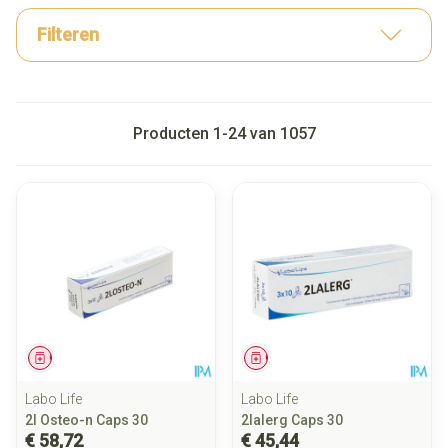
Filteren
Producten
1
-
24
van
1057
Geneesmiddel
Geneesmiddel
Labo Life
Labo Life
2l Osteo-n Caps 30
2lalerg Caps 30
€ 58,72
€ 45,44