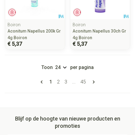
Geneesmiddel
Geneesmiddel
Boiron
Boiron
Aconitum Napellus 200k Gr
Aconitum Napellus 30ch Gr
4g Boiron
4g Boiron
€ 5,37
€ 5,37
Toon
per pagina
Pagina's
U lees momenteel pagina
Pagina
Pagina
Pagina
1
2
3
...
45
Blijf op de hoogte van nieuwe producten en
promoties