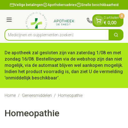
Dia 1 van 1
Ga naar de inhoud
Veilige betalingen
Apothekersadvies
Snelle beschikbaarheid
0
0 artikelen
Menu
€ 0,00
Medicijnen en sup
Zoek
Product, merk, categorie...
De apotheek zal gesloten zijn van zaterdag 1/08 en met
zondag 16/08. Bestellingen via de webshop zijn dan niet
mogelijk, via de automaat blijven wel aankopen mogelijk.
Indien het product voorradig is, dan ziet U de vermelding
'onmiddellijk beschikbaar'.
Home
/
Geneesmiddelen
/
Homeopathie
Homeopathie