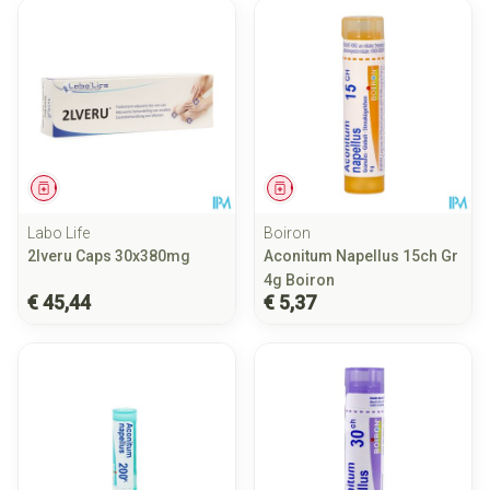
Geneesmiddel
Geneesmiddel
Labo Life
Boiron
2lveru Caps 30x380mg
Aconitum Napellus 15ch Gr
4g Boiron
€ 45,44
€ 5,37