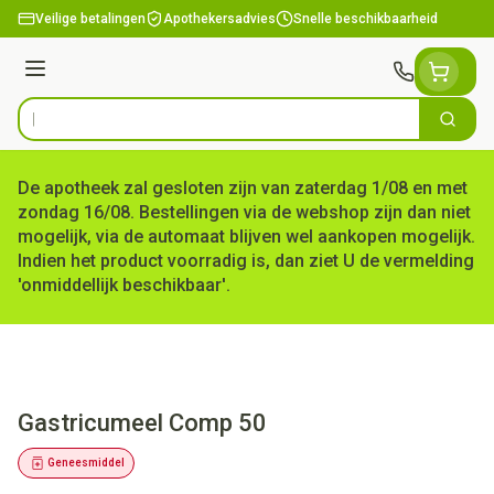
Ga naar de inhoud
Veilige betalingen
Apothekersadvies
Snelle beschikbaarheid
Menu
Zoek
Product, merk, categorie...
De apotheek zal gesloten zijn van zaterdag 1/08 en met
zondag 16/08. Bestellingen via de webshop zijn dan niet
mogelijk, via de automaat blijven wel aankopen mogelijk.
Indien het product voorradig is, dan ziet U de vermelding
'onmiddellijk beschikbaar'.
Gastricumeel Comp 50
Geneesmiddel