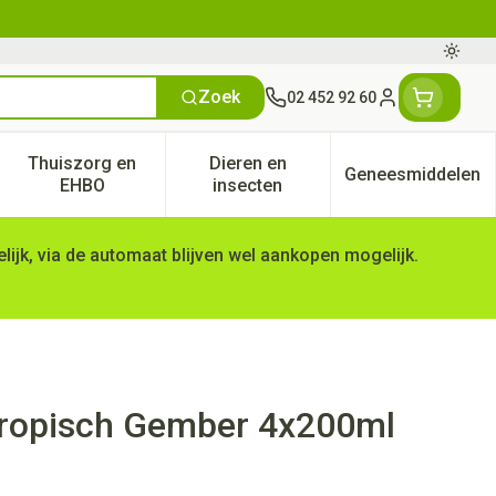
Oversc
Zoek
02 452 92 60
Klant menu
Thuiszorg en
Dieren en
Geneesmiddelen
tegorie
50+ categorie
enu voor Natuur geneeskunde categorie
Toon submenu voor Thuiszorg en EHBO categorie
Toon submenu voor Dieren en 
Toon subm
EHBO
insecten
ijk, via de automaat blijven wel aankopen mogelijk.
 Tropisch Gember 4x200ml