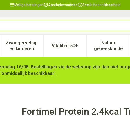
Veilige betalingen
Apothekersadvies
Snelle beschikbaarheid
Zwangerschap
Natuur
Vitaliteit 50+
, verzorging en hygiëne categorie
enu voor Dieet, voeding en vitamines categorie
Toon submenu voor Zwangerschap en kinderen ca
Toon submenu voor Vitaliteit 
Toon subm
en kinderen
geneeskunde
zondag 16/08. Bestellingen via de webshop zijn dan niet mogel
 'onmiddellijk beschikbaar'.
opisch Gember 4x200ml
Fortimel Protein 2.4kcal