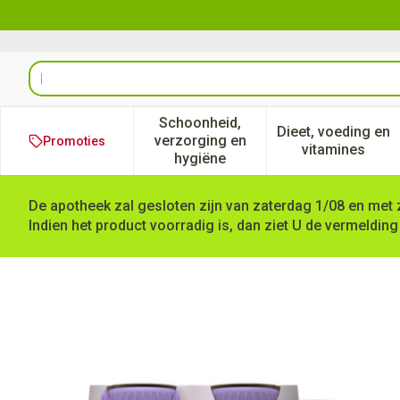
Ga naar de inhoud
Product, merk, categorie...
Schoonheid,
Dieet, voeding en
verzorging en
Promoties
Toon submenu voor Schoonheid
Toon subm
vitamines
hygiëne
De apotheek zal gesloten zijn van zaterdag 1/08 en met 
Indien het product voorradig is, dan ziet U de vermelding
Fortimel Protein 2.4kcal Tr