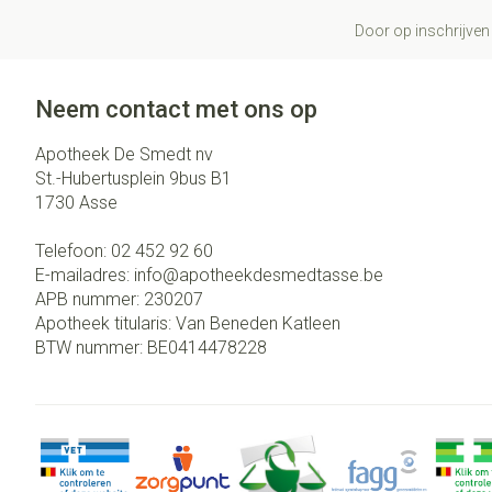
Door op inschrijven 
Neem contact met ons op
Apotheek De Smedt nv
St.-Hubertusplein 9bus B1
1730
Asse
Telefoon:
02 452 92 60
E-mailadres:
info@
apotheekdesmedtasse.be
APB nummer:
230207
Apotheek titularis:
Van Beneden Katleen
BTW nummer:
BE0414478228