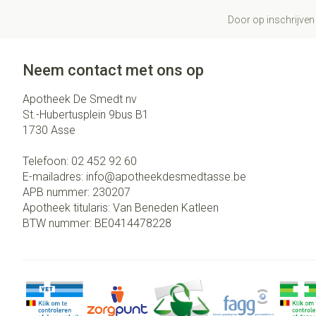
Door op inschrijven 
Neem contact met ons op
Apotheek De Smedt nv
St.-Hubertusplein 9bus B1
1730
Asse
Telefoon:
02 452 92 60
E-mailadres:
info@
apotheekdesmedtasse.be
APB nummer:
230207
Apotheek titularis:
Van Beneden Katleen
BTW nummer:
BE0414478228