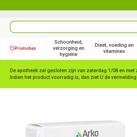
Ga naar de inhoud
Product, merk, categorie...
Schoonheid,
Dieet, voeding en
verzorging en
Promoties
Toon submenu voor Schoonheid
Toon subm
vitamines
hygiëne
De apotheek zal gesloten zijn van zaterdag 1/08 en met 
Indien het product voorradig is, dan ziet U de vermelding
Forderma A/aging Eerste Te