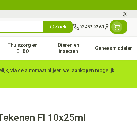
Oversc
Zoek
02 452 92 60
Klant menu
Thuiszorg en
Dieren en
Geneesmiddelen
tegorie
50+ categorie
enu voor Natuur geneeskunde categorie
Toon submenu voor Thuiszorg en EHBO categorie
Toon submenu voor Dieren en 
Toon subm
EHBO
insecten
ijk, via de automaat blijven wel aankopen mogelijk.
Tekenen Fl 10x25ml