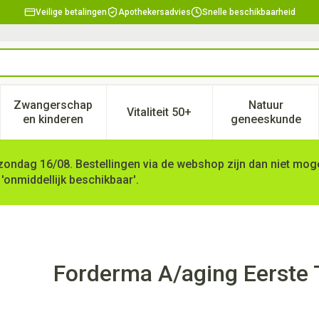
Veilige betalingen
Apothekersadvies
Snelle beschikbaarheid
Zwangerschap
Natuur
Vitaliteit 50+
, verzorging en hygiëne categorie
enu voor Dieet, voeding en vitamines categorie
Toon submenu voor Zwangerschap en kinderen ca
Toon submenu voor Vitaliteit 
Toon subm
en kinderen
geneeskunde
zondag 16/08. Bestellingen via de webshop zijn dan niet mogel
 'onmiddellijk beschikbaar'.
kenen Fl 10x25ml
Forderma A/aging Eerste 