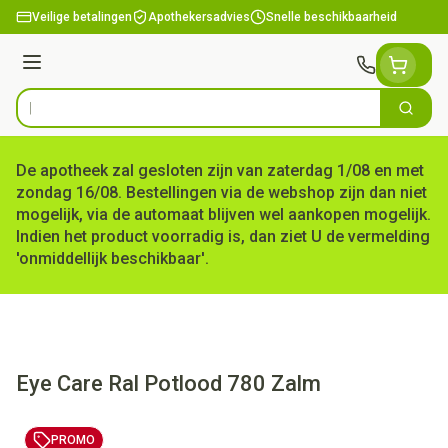
Ga naar de inhoud
Veilige betalingen
Apothekersadvies
Snelle beschikbaarheid
Menu
Zoek
Product, merk, categorie...
De apotheek zal gesloten zijn van zaterdag 1/08 en met
zondag 16/08. Bestellingen via de webshop zijn dan niet
mogelijk, via de automaat blijven wel aankopen mogelijk.
Indien het product voorradig is, dan ziet U de vermelding
'onmiddellijk beschikbaar'.
Eye Care Ral Potlood 780 Zalm
PROMO