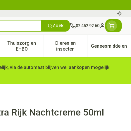
Oversc
Zoek
02 452 92 60
Klant menu
Thuiszorg en
Dieren en
Geneesmiddelen
tegorie
50+ categorie
enu voor Natuur geneeskunde categorie
Toon submenu voor Thuiszorg en EHBO categorie
Toon submenu voor Dieren en 
Toon subm
EHBO
insecten
ijk, via de automaat blijven wel aankopen mogelijk.
xtra Rijk Nachtcreme 50ml