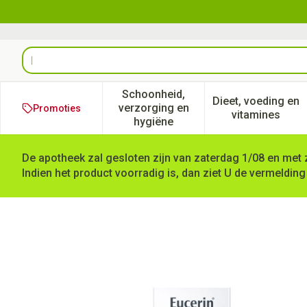
Ga naar de inhoud
Product, merk, categorie...
Schoonheid,
Dieet, voeding en
verzorging en
Promoties
Toon submenu voor Schoonheid
Toon subm
vitamines
hygiëne
De apotheek zal gesloten zijn van zaterdag 1/08 en met 
Indien het product voorradig is, dan ziet U de vermelding
Eucerin Hyaluron Filler Extr