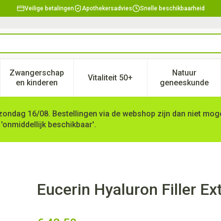
Veilige betalingen
Apothekersadvies
Snelle beschikbaarheid
Zwangerschap
Natuur
Vitaliteit 50+
, verzorging en hygiëne categorie
enu voor Dieet, voeding en vitamines categorie
Toon submenu voor Zwangerschap en kinderen ca
Toon submenu voor Vitaliteit 
Toon subm
en kinderen
geneeskunde
zondag 16/08. Bestellingen via de webshop zijn dan niet mogel
 'onmiddellijk beschikbaar'.
a Rijk Nachtcreme 50ml
Eucerin Hyaluron Filler E