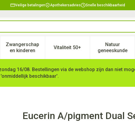
Veilige betalingen
Apothekersadvies
Snelle beschikbaarheid
Zwangerschap
Natuur
Vitaliteit 50+
, verzorging en hygiëne categorie
enu voor Dieet, voeding en vitamines categorie
Toon submenu voor Zwangerschap en kinderen ca
Toon submenu voor Vitaliteit 
Toon subm
en kinderen
geneeskunde
zondag 16/08. Bestellingen via de webshop zijn dan niet mogel
 'onmiddellijk beschikbaar'.
um 30ml
Eucerin A/pigment Dual 