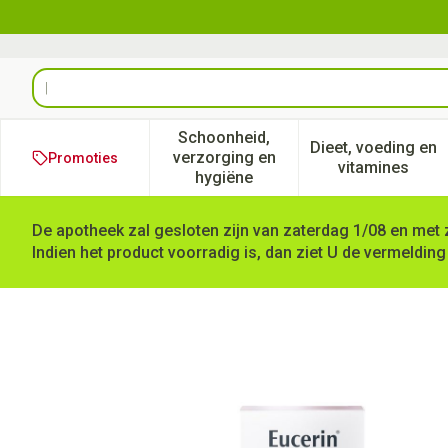
Ga naar de inhoud
Product, merk, categorie...
Schoonheid,
Dieet, voeding en
verzorging en
Promoties
Toon submenu voor Schoonheid
Toon subm
vitamines
hygiëne
De apotheek zal gesloten zijn van zaterdag 1/08 en met 
Indien het product voorradig is, dan ziet U de vermelding
Eucerin A/pigment Dual Ser