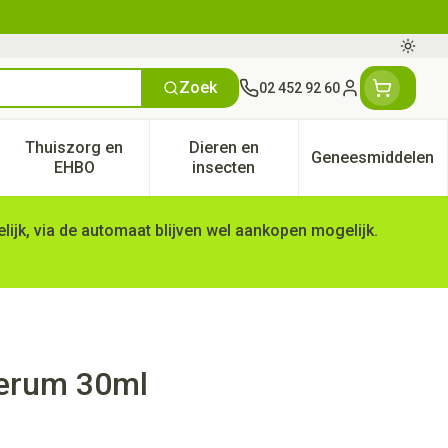
Oversc
Zoek
02 452 92 60
Klant menu
Thuiszorg en
Dieren en
Geneesmiddelen
tegorie
50+ categorie
enu voor Natuur geneeskunde categorie
Toon submenu voor Thuiszorg en EHBO categorie
Toon submenu voor Dieren en 
Toon subm
EHBO
insecten
ijk, via de automaat blijven wel aankopen mogelijk.
Serum 30ml