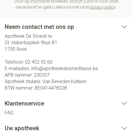
Door op inschrijven te klikken, schrijft u zich in voor onze
nieuwsbrief en gaat u akkoord met onze
privacy policy
.
Neem contact met ons op
Apotheek De Smedt nv
St.-Hubertusplein 9bus B1
1730
Asse
Telefoon:
02 452 92 60
E-mailadres:
info@
apotheekdesmedtasse.be
APB nummer:
230207
Apotheek titularis:
Van Beneden Katleen
BTW nummer:
BE0414478228
Klantenservice
FAQ
Uw apotheek