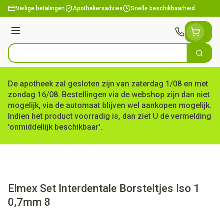
Ga naar de inhoud
Veilige betalingen
Apothekersadvies
Snelle beschikbaarheid
Menu
Zoek
Product, merk, categorie...
De apotheek zal gesloten zijn van zaterdag 1/08 en met
zondag 16/08. Bestellingen via de webshop zijn dan niet
mogelijk, via de automaat blijven wel aankopen mogelijk.
Indien het product voorradig is, dan ziet U de vermelding
'onmiddellijk beschikbaar'.
Elmex Set Interdentale Borsteltjes Iso 1
0,7mm 8