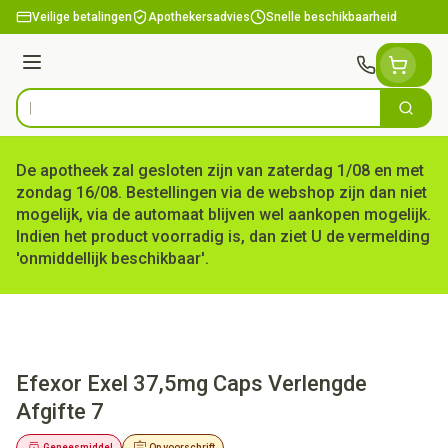
Ga naar de inhoud
Veilige betalingen
Apothekersadvies
Snelle beschikbaarheid
Menu
Zoek
Product, merk, categorie...
De apotheek zal gesloten zijn van zaterdag 1/08 en met
zondag 16/08. Bestellingen via de webshop zijn dan niet
mogelijk, via de automaat blijven wel aankopen mogelijk.
Indien het product voorradig is, dan ziet U de vermelding
'onmiddellijk beschikbaar'.
Efexor Exel 37,5mg Caps Verlengde
Afgifte 7
Geneesmiddel
Op voorschrift