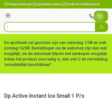
Ga naar de inhoud
Veilige betalingen
Apothekersadvies
Snelle beschikbaarheid
Menu
Zoek
Product, merk, categorie...
De apotheek zal gesloten zijn van zaterdag 1/08 en met
zondag 16/08. Bestellingen via de webshop zijn dan niet
mogelijk, via de automaat blijven wel aankopen mogelijk.
Indien het product voorradig is, dan ziet U de vermelding
'onmiddellijk beschikbaar'.
Dp Active Instant Ice Small 1 P/s