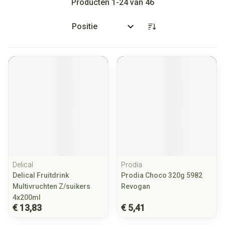
Producten
1
-
24
van
46
Sorteer op:
Delical
Prodia
Delical Fruitdrink
Prodia Choco 320g 5982
Multivruchten Z/suikers
Revogan
4x200ml
€ 13,83
€ 5,41