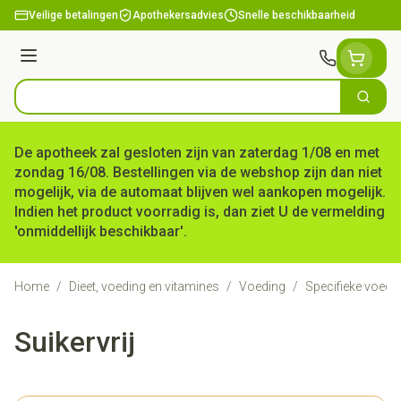
Ga naar de inhoud
Veilige betalingen
Apothekersadvies
Snelle beschikbaarheid
Menu
Zoek
Product, merk, categorie...
De apotheek zal gesloten zijn van zaterdag 1/08 en met
zondag 16/08. Bestellingen via de webshop zijn dan niet
mogelijk, via de automaat blijven wel aankopen mogelijk.
Indien het product voorradig is, dan ziet U de vermelding
'onmiddellijk beschikbaar'.
Home
/
Dieet, voeding en vitamines
/
Voeding
/
Specifieke voedi
Suikervrij