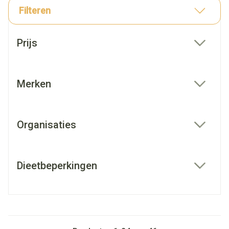
Filteren
Doorgaan naar productlijst
Prijs
filter
Merken
filter
Organisaties
filter
Dieetbeperkingen
filter