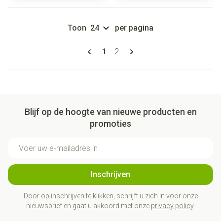
Toon
per pagina
Pagina's
U lees momenteel pagina
Pagina
1
2
Blijf op de hoogte van nieuwe producten en
promoties
E-mail adres
Inschrijven
Door op inschrijven te klikken, schrijft u zich in voor onze
nieuwsbrief en gaat u akkoord met onze
privacy policy
.