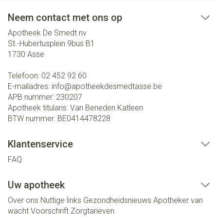
Neem contact met ons op
Apotheek De Smedt nv
St.-Hubertusplein 9bus B1
1730
Asse
Telefoon:
02 452 92 60
E-mailadres:
info@
apotheekdesmedtasse.be
APB nummer:
230207
Apotheek titularis:
Van Beneden Katleen
BTW nummer:
BE0414478228
Klantenservice
FAQ
Uw apotheek
Over ons
Nuttige links
Gezondheidsnieuws
Apotheker van
wacht
Voorschrift
Zorgtarieven