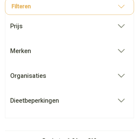
Filteren
Doorgaan naar productlijst
Prijs
filter
Merken
filter
Organisaties
filter
Dieetbeperkingen
filter