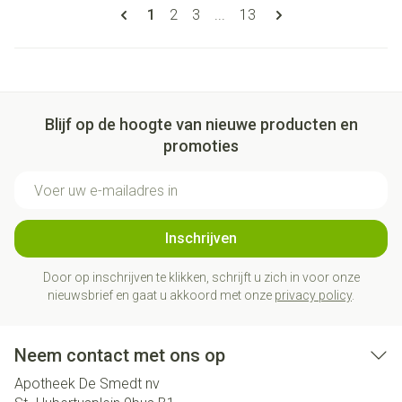
Pagina's
U lees momenteel pagina
Pagina
Pagina
Pagina
1
2
3
...
13
Blijf op de hoogte van nieuwe producten en
promoties
E-mail adres
Inschrijven
Door op inschrijven te klikken, schrijft u zich in voor onze
nieuwsbrief en gaat u akkoord met onze
privacy policy
.
Neem contact met ons op
Apotheek De Smedt nv