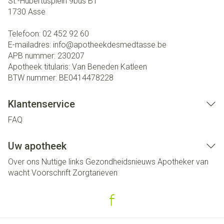
St.-Hubertusplein 9bus B1
1730
Asse
Telefoon:
02 452 92 60
E-mailadres:
info@
apotheekdesmedtasse.be
APB nummer:
230207
Apotheek titularis:
Van Beneden Katleen
BTW nummer:
BE0414478228
Klantenservice
FAQ
Uw apotheek
Over ons
Nuttige links
Gezondheidsnieuws
Apotheker van
wacht
Voorschrift
Zorgtarieven