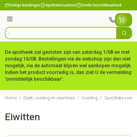
Ga naar de inhoud
Veilige betalingen
Apothekersadvies
Snelle beschikbaarheid
Menu
Zoek
Product, merk, categorie...
De apotheek zal gesloten zijn van zaterdag 1/08 en met
zondag 16/08. Bestellingen via de webshop zijn dan niet
mogelijk, via de automaat blijven wel aankopen mogelijk.
Indien het product voorradig is, dan ziet U de vermelding
'onmiddellijk beschikbaar'.
Home
/
Dieet, voeding en vitamines
/
Voeding
/
Specifieke voedi
Eiwitten