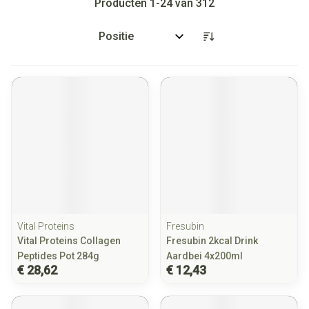
Producten
1
-
24
van
312
Sorteer op:
Vital Proteins
Fresubin
Vital Proteins Collagen
Fresubin 2kcal Drink
Peptides Pot 284g
Aardbei 4x200ml
€ 28,62
€ 12,43