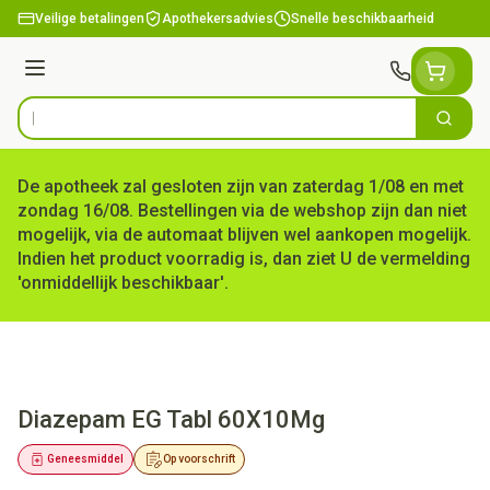
Ga naar de inhoud
Veilige betalingen
Apothekersadvies
Snelle beschikbaarheid
Menu
Zoek
Product, merk, categorie...
De apotheek zal gesloten zijn van zaterdag 1/08 en met
zondag 16/08. Bestellingen via de webshop zijn dan niet
mogelijk, via de automaat blijven wel aankopen mogelijk.
Indien het product voorradig is, dan ziet U de vermelding
'onmiddellijk beschikbaar'.
Diazepam EG Tabl 60X10Mg
Geneesmiddel
Op voorschrift