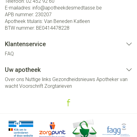
Telefoon:
02 452 92 60
E-mailadres:
info@
apotheekdesmedtasse.be
APB nummer:
230207
Apotheek titularis:
Van Beneden Katleen
BTW nummer:
BE0414478228
Klantenservice
FAQ
Uw apotheek
Over ons
Nuttige links
Gezondheidsnieuws
Apotheker van
wacht
Voorschrift
Zorgtarieven