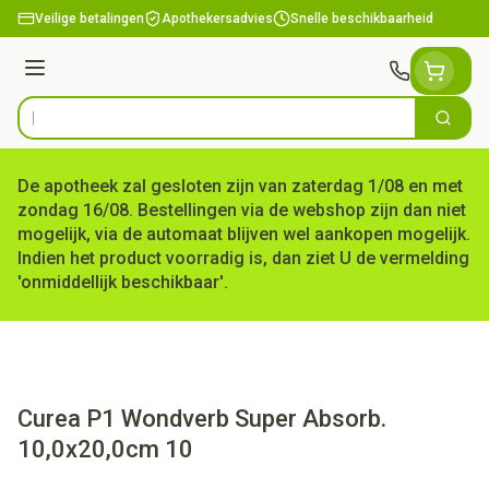
Ga naar de inhoud
Veilige betalingen
Apothekersadvies
Snelle beschikbaarheid
Menu
Zoek
Product, merk, categorie...
De apotheek zal gesloten zijn van zaterdag 1/08 en met
zondag 16/08. Bestellingen via de webshop zijn dan niet
mogelijk, via de automaat blijven wel aankopen mogelijk.
Indien het product voorradig is, dan ziet U de vermelding
'onmiddellijk beschikbaar'.
Curea P1 Wondverb Super Absorb.
10,0x20,0cm 10