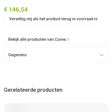
Curea P1 Wondverb Super Abs
€ 146,54
Verwittig mij als het product terug in voorraad is
Bekijk alle producten van Curea
Gegevens
Gerelateerde producten
Navigeren door de elementen van de carrousel is mogelijk met
Druk om carrousel over te slaan
Druk op om naar carrouselnavigatie te gaan