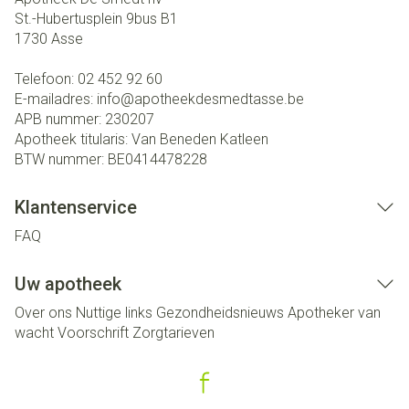
St.-Hubertusplein 9bus B1
1730
Asse
Telefoon:
02 452 92 60
E-mailadres:
info@
apotheekdesmedtasse.be
APB nummer:
230207
Apotheek titularis:
Van Beneden Katleen
BTW nummer:
BE0414478228
Klantenservice
FAQ
Uw apotheek
Over ons
Nuttige links
Gezondheidsnieuws
Apotheker van
wacht
Voorschrift
Zorgtarieven