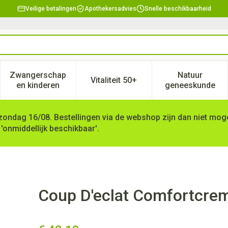
Veilige betalingen
Apothekersadvies
Snelle beschikbaarheid
Zwangerschap
Natuur
Vitaliteit 50+
, verzorging en hygiëne categorie
enu voor Dieet, voeding en vitamines categorie
Toon submenu voor Zwangerschap en kinderen ca
Toon submenu voor Vitaliteit 
Toon subm
en kinderen
geneeskunde
zondag 16/08. Bestellingen via de webshop zijn dan niet mogel
 'onmiddellijk beschikbaar'.
 Rijke Textuur Pot 50ml
Coup D'eclat Comfortcrem