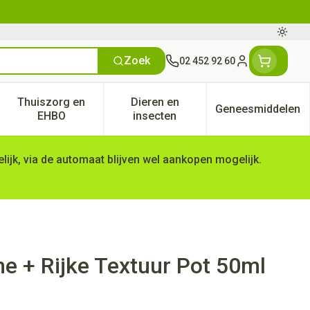
Oversc
Zoek
02 452 92 60
Klant menu
Thuiszorg en
Dieren en
Geneesmiddelen
tegorie
50+ categorie
enu voor Natuur geneeskunde categorie
Toon submenu voor Thuiszorg en EHBO categorie
Toon submenu voor Dieren en 
Toon subm
EHBO
insecten
ijk, via de automaat blijven wel aankopen mogelijk.
e + Rijke Textuur Pot 50ml