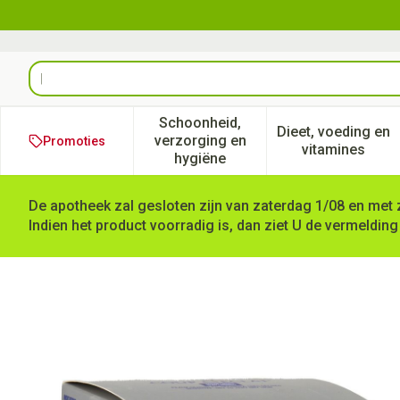
Ga naar de inhoud
Product, merk, categorie...
Schoonheid,
Dieet, voeding en
verzorging en
Promoties
Toon submenu voor Schoonheid
Toon subm
vitamines
hygiëne
De apotheek zal gesloten zijn van zaterdag 1/08 en met 
Indien het product voorradig is, dan ziet U de vermelding
Coup D'eclat Comfortcreme +