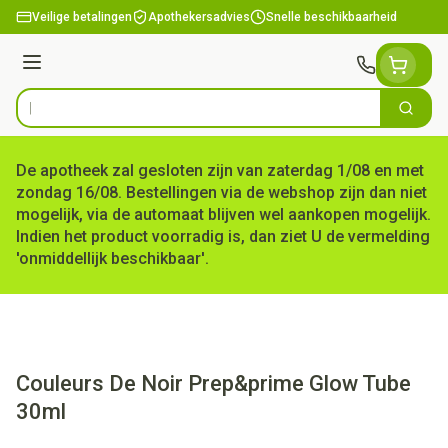
Ga naar de inhoud
Veilige betalingen
Apothekersadvies
Snelle beschikbaarheid
Menu
Zoek
Product, merk, categorie...
De apotheek zal gesloten zijn van zaterdag 1/08 en met
zondag 16/08. Bestellingen via de webshop zijn dan niet
mogelijk, via de automaat blijven wel aankopen mogelijk.
Indien het product voorradig is, dan ziet U de vermelding
'onmiddellijk beschikbaar'.
Couleurs De Noir Prep&prime Glow Tube
30ml