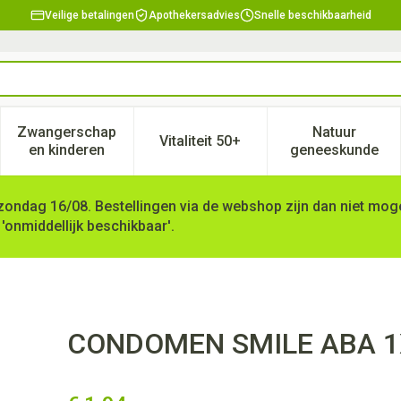
Veilige betalingen
Apothekersadvies
Snelle beschikbaarheid
Zwangerschap
Natuur
Vitaliteit 50+
, verzorging en hygiëne categorie
enu voor Dieet, voeding en vitamines categorie
Toon submenu voor Zwangerschap en kinderen ca
Toon submenu voor Vitaliteit 
Toon subm
en kinderen
geneeskunde
zondag 16/08. Bestellingen via de webshop zijn dan niet mogel
 'onmiddellijk beschikbaar'.
 1 DOOS
CONDOMEN SMILE ABA 1