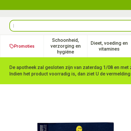
Ga naar de inhoud
Product, merk, categorie...
Schoonheid,
Dieet, voeding en
verzorging en
Promoties
Toon submenu voor Schoonheid
Toon subm
vitamines
hygiëne
De apotheek zal gesloten zijn van zaterdag 1/08 en met 
Indien het product voorradig is, dan ziet U de vermelding
CONDOMEN SMILE ABA 1X5