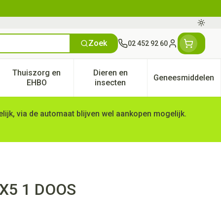
Oversc
Zoek
02 452 92 60
Klant menu
Thuiszorg en
Dieren en
Geneesmiddelen
tegorie
50+ categorie
enu voor Natuur geneeskunde categorie
Toon submenu voor Thuiszorg en EHBO categorie
Toon submenu voor Dieren en 
Toon subm
EHBO
insecten
ijk, via de automaat blijven wel aankopen mogelijk.
X5 1 DOOS