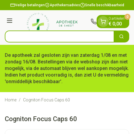
Dia 1 van 1
Ga naar de inhoud
Veilige betalingen
Apothekersadvies
Snelle beschikbaarheid
0
0 artikelen
Menu
€ 0,00
Zoek
Product, merk, categorie...
De apotheek zal gesloten zijn van zaterdag 1/08 en met
zondag 16/08. Bestellingen via de webshop zijn dan niet
mogelijk, via de automaat blijven wel aankopen mogelijk.
Indien het product voorradig is, dan ziet U de vermelding
'onmiddellijk beschikbaar'.
Home
/
Cogniton Focus Caps 60
Cogniton Focus Caps 60