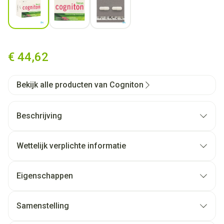
Cogniton Focus Caps 60
€ 44,62
Bekijk alle producten van Cogniton
Beschrijving
Cogniton Focus : een vernieuwde en verbeterde
Wettelijk verplichte informatie
versie van Cogniton
Eigenschappen
Het droog extract van bladeren van Ginkgo biloba
Samenstelling
Elke capsule Cogniton® focus bevat als primaire