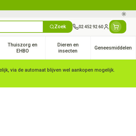
Oversc
Zoek
02 452 92 60
Klant menu
Thuiszorg en
Dieren en
Geneesmiddelen
tegorie
50+ categorie
enu voor Natuur geneeskunde categorie
Toon submenu voor Thuiszorg en EHBO categorie
Toon submenu voor Dieren en 
Toon subm
EHBO
insecten
ijk, via de automaat blijven wel aankopen mogelijk.