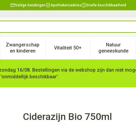
Veilige betalingen
Apothekersadvies
Snelle beschikbaarheid
Zwangerschap
Natuur
Vitaliteit 50+
, verzorging en hygiëne categorie
enu voor Dieet, voeding en vitamines categorie
Toon submenu voor Zwangerschap en kinderen ca
Toon submenu voor Vitaliteit 
Toon subm
en kinderen
geneeskunde
zondag 16/08. Bestellingen via de webshop zijn dan niet mogel
 'onmiddellijk beschikbaar'.
Ciderazijn Bio 750ml