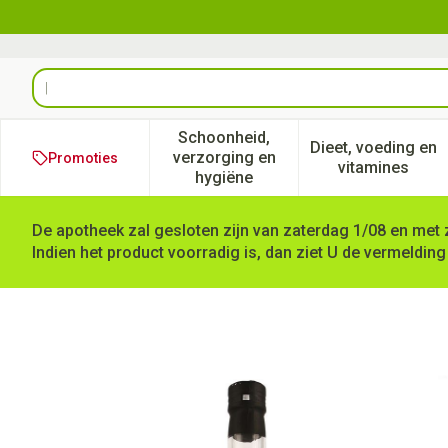
Ga naar de inhoud
Product, merk, categorie...
Schoonheid,
Dieet, voeding en
verzorging en
Promoties
Toon submenu voor Schoonheid
Toon subm
vitamines
hygiëne
De apotheek zal gesloten zijn van zaterdag 1/08 en met 
Indien het product voorradig is, dan ziet U de vermelding
Ciderazijn Bio 750ml