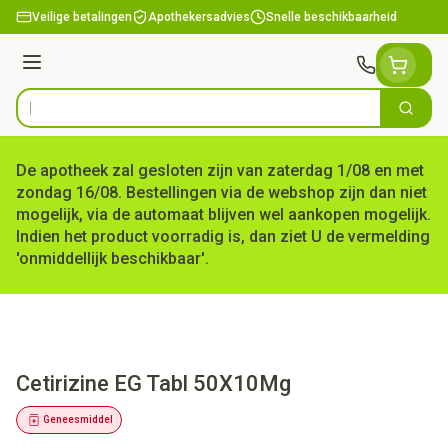
Ga naar de inhoud
Veilige betalingen
Apothekersadvies
Snelle beschikbaarheid
Menu
Zoek
Product, merk, categorie...
De apotheek zal gesloten zijn van zaterdag 1/08 en met
zondag 16/08. Bestellingen via de webshop zijn dan niet
mogelijk, via de automaat blijven wel aankopen mogelijk.
Indien het product voorradig is, dan ziet U de vermelding
'onmiddellijk beschikbaar'.
Cetirizine EG Tabl 50X10Mg
Geneesmiddel