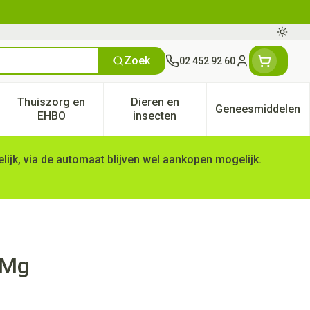
Oversc
Zoek
02 452 92 60
Klant menu
Thuiszorg en
Dieren en
Geneesmiddelen
tegorie
50+ categorie
enu voor Natuur geneeskunde categorie
Toon submenu voor Thuiszorg en EHBO categorie
Toon submenu voor Dieren en 
Toon subm
EHBO
insecten
ijk, via de automaat blijven wel aankopen mogelijk.
0Mg