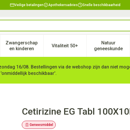
Veilige betalingen
Apothekersadvies
Snelle beschikbaarheid
Zwangerschap
Natuur
Vitaliteit 50+
, verzorging en hygiëne categorie
enu voor Dieet, voeding en vitamines categorie
Toon submenu voor Zwangerschap en kinderen ca
Toon submenu voor Vitaliteit 
Toon subm
en kinderen
geneeskunde
zondag 16/08. Bestellingen via de webshop zijn dan niet mogel
 'onmiddellijk beschikbaar'.
Cetirizine EG Tabl 100X1
Geneesmiddel