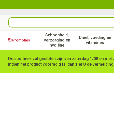
Ga naar de inhoud
Product, merk, categorie...
Schoonheid,
Dieet, voeding en
verzorging en
Promoties
Toon submenu voor Schoonheid
Toon subm
vitamines
hygiëne
De apotheek zal gesloten zijn van zaterdag 1/08 en met 
Indien het product voorradig is, dan ziet U de vermelding
Cetirizine EG Tabl 100X10Mg