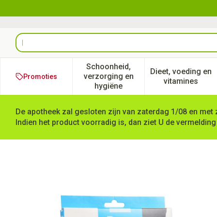
Ga naar de inhoud
Product, merk, categorie...
Schoonheid,
Dieet, voeding en
verzorging en
Promoties
Toon submenu voor Schoonheid
Toon subm
vitamines
hygiëne
De apotheek zal gesloten zijn van zaterdag 1/08 en met 
Indien het product voorradig is, dan ziet U de vermelding
Botalux 70 Maternity Dt N6