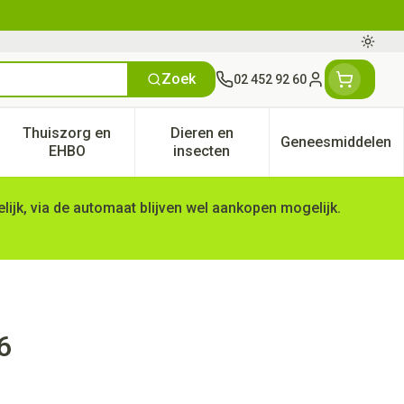
Oversc
Zoek
02 452 92 60
Klant menu
Thuiszorg en
Dieren en
Geneesmiddelen
tegorie
50+ categorie
enu voor Natuur geneeskunde categorie
Toon submenu voor Thuiszorg en EHBO categorie
Toon submenu voor Dieren en 
Toon subm
EHBO
insecten
ijk, via de automaat blijven wel aankopen mogelijk.
6