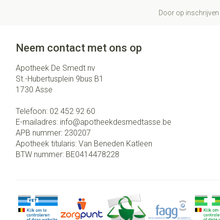
Door op inschrijven 
Neem contact met ons op
Apotheek De Smedt nv
St.-Hubertusplein 9bus B1
1730
Asse
Telefoon:
02 452 92 60
E-mailadres:
info@
apotheekdesmedtasse.be
APB nummer:
230207
Apotheek titularis:
Van Beneden Katleen
BTW nummer:
BE0414478228