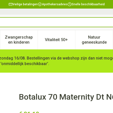
Veilige betalingen
Apothekersadvies
Snelle beschikbaarheid
Zwangerschap
Natuur
Vitaliteit 50+
, verzorging en hygiëne categorie
enu voor Dieet, voeding en vitamines categorie
Toon submenu voor Zwangerschap en kinderen ca
Toon submenu voor Vitaliteit 
Toon subm
en kinderen
geneeskunde
zondag 16/08. Bestellingen via de webshop zijn dan niet mogel
 'onmiddellijk beschikbaar'.
Botalux 70 Maternity Dt N