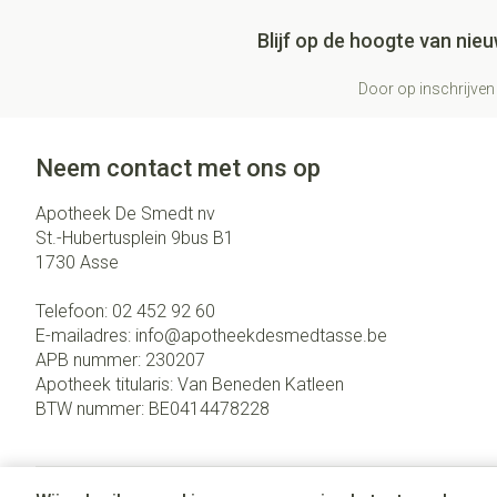
Blijf op de hoogte van ni
Door op inschrijven 
Neem contact met ons op
Apotheek De Smedt nv
St.-Hubertusplein 9bus B1
1730
Asse
Telefoon:
02 452 92 60
E-mailadres:
info@
apotheekdesmedtasse.be
APB nummer:
230207
Apotheek titularis:
Van Beneden Katleen
BTW nummer:
BE0414478228