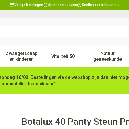
Veilige betalingen
Apothekersadvies
Snelle beschikbaarheid
Zwangerschap
Natuur
Vitaliteit 50+
, verzorging en hygiëne categorie
enu voor Dieet, voeding en vitamines categorie
Toon submenu voor Zwangerschap en kinderen ca
Toon submenu voor Vitaliteit 
Toon subm
en kinderen
geneeskunde
zondag 16/08. Bestellingen via de webshop zijn dan niet mogel
 'onmiddellijk beschikbaar'.
 N5
Botalux 40 Panty Steun P