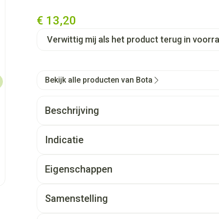
€ 13,20
Verwittig mij als het product terug in voorra
Bekijk alle producten van Bota
Beschrijving
Indicatie
Eigenschappen
STEUNKOUSEN zijn geen ADERSPATKOUSEN.
Ze benaderen sterk een FIJNE STADSKOUS.
Samenstelling
Ze zijn esthetisch en geven een lichte of stevige st