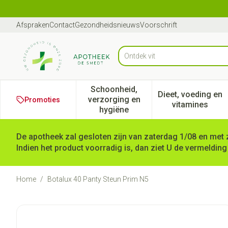
Ga naar de inhoud
Dia 1 van 1
Afspraken
Contact
Gezondheidsnieuws
Voorschrift
Op
Product, merk, categorie...
Schoonheid,
Dieet, voeding en
verzorging en
Promoties
Toon submenu voor Schoonheid
Toon subm
vitamines
hygiëne
De apotheek zal gesloten zijn van zaterdag 1/08 en met 
Indien het product voorradig is, dan ziet U de vermelding
Home
/
Botalux 40 Panty Steun Prim N5
Botalux 40 Panty Steun Prim