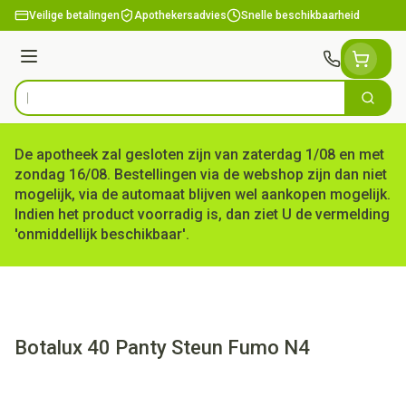
Ga naar de inhoud
Veilige betalingen
Apothekersadvies
Snelle beschikbaarheid
Menu
Zoek
Product, merk, categorie...
De apotheek zal gesloten zijn van zaterdag 1/08 en met
zondag 16/08. Bestellingen via de webshop zijn dan niet
mogelijk, via de automaat blijven wel aankopen mogelijk.
Indien het product voorradig is, dan ziet U de vermelding
'onmiddellijk beschikbaar'.
Botalux 40 Panty Steun Fumo N4