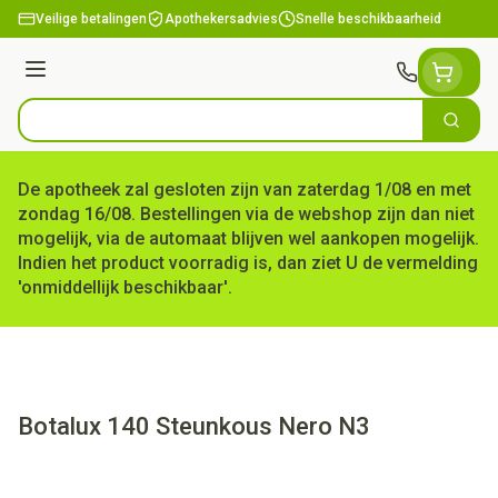
Ga naar de inhoud
Veilige betalingen
Apothekersadvies
Snelle beschikbaarheid
Menu
Zoek
Product, merk, categorie...
De apotheek zal gesloten zijn van zaterdag 1/08 en met
zondag 16/08. Bestellingen via de webshop zijn dan niet
mogelijk, via de automaat blijven wel aankopen mogelijk.
Indien het product voorradig is, dan ziet U de vermelding
'onmiddellijk beschikbaar'.
Botalux 140 Steunkous Nero N3