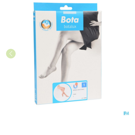
Botalux 140 Panty Steun Ch N