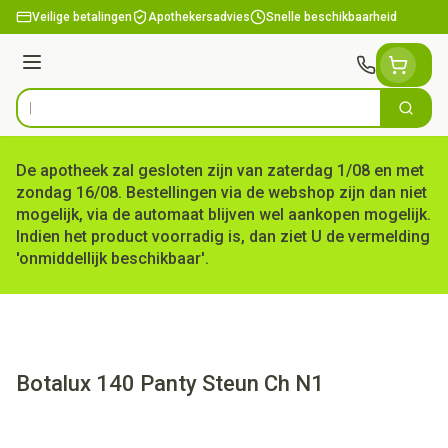
Ga naar de inhoud
Veilige betalingen
Apothekersadvies
Snelle beschikbaarheid
Menu
Zoek
Product, merk, categorie...
De apotheek zal gesloten zijn van zaterdag 1/08 en met
zondag 16/08. Bestellingen via de webshop zijn dan niet
mogelijk, via de automaat blijven wel aankopen mogelijk.
Indien het product voorradig is, dan ziet U de vermelding
'onmiddellijk beschikbaar'.
Botalux 140 Panty Steun Ch N1