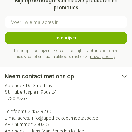
Blijf op de hoogte van nieuwe producten en
promoties
E-mail adres
Inschrijven
Door op inschrijven te klikken, schrijft u zich in voor onze
nieuwsbrief en gaat u akkoord met onze
privacy policy
.
Neem contact met ons op
Apotheek De Smedt nv
St.-Hubertusplein 9bus B1
1730
Asse
Telefoon:
02 452 92 60
E-mailadres:
info@
apotheekdesmedtasse.be
APB nummer:
230207
Apotheek titularis:
Van Beneden Katleen