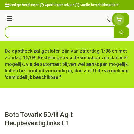
Ga naar de inhoud
Veilige betalingen
Apothekersadvies
Snelle beschikbaarheid
Menu
Zoek
Product, merk, categorie...
De apotheek zal gesloten zijn van zaterdag 1/08 en met
zondag 16/08. Bestellingen via de webshop zijn dan niet
mogelijk, via de automaat blijven wel aankopen mogelijk.
Indien het product voorradig is, dan ziet U de vermelding
'onmiddellijk beschikbaar'.
Bota Tovarix 50/iii Ag-t
Heupbevestig.links l 1