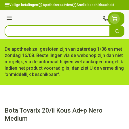
Ga naar de inhoud
Veilige betalingen
Apothekersadvies
Snelle beschikbaarheid
Menu
Zoek
Product, merk, categorie...
De apotheek zal gesloten zijn van zaterdag 1/08 en met
zondag 16/08. Bestellingen via de webshop zijn dan niet
mogelijk, via de automaat blijven wel aankopen mogelijk.
Indien het product voorradig is, dan ziet U de vermelding
'onmiddellijk beschikbaar'.
Bota Tovarix 20/ii Kous Ad+p Nero
Medium