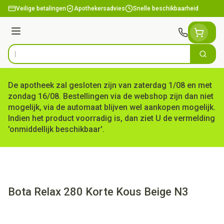
Ga naar de inhoud
Veilige betalingen
Apothekersadvies
Snelle beschikbaarheid
Menu
Zoek
Product, merk, categorie...
De apotheek zal gesloten zijn van zaterdag 1/08 en met
zondag 16/08. Bestellingen via de webshop zijn dan niet
mogelijk, via de automaat blijven wel aankopen mogelijk.
Indien het product voorradig is, dan ziet U de vermelding
'onmiddellijk beschikbaar'.
Bota Relax 280 Korte Kous Beige N3