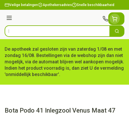
Ga naar de inhoud
Veilige betalingen
Apothekersadvies
Snelle beschikbaarheid
Menu
Zoek
Product, merk, categorie...
De apotheek zal gesloten zijn van zaterdag 1/08 en met
zondag 16/08. Bestellingen via de webshop zijn dan niet
mogelijk, via de automaat blijven wel aankopen mogelijk.
Indien het product voorradig is, dan ziet U de vermelding
'onmiddellijk beschikbaar'.
Bota Podo 41 Inlegzool Venus Maat 47