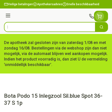
Ga naar de inhoud
Veilige betalingen
Apothekersadvies
Snelle beschikbaarheid
Menu
Zoek
Product, merk, categorie...
De apotheek zal gesloten zijn van zaterdag 1/08 en met
zondag 16/08. Bestellingen via de webshop zijn dan niet
mogelijk, via de automaat blijven wel aankopen mogelijk.
Indien het product voorradig is, dan ziet U de vermelding
'onmiddellijk beschikbaar'.
Bota Podo 15 Inlegzool Sil.blue Spot 36-
37 S 1p