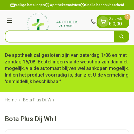
Dia 1 van 1
Ga naar de inhoud
Veilige betalingen
Apothekersadvies
Snelle beschikbaarheid
0
0 artikelen
Menu
€ 0,00
Op
Zoek
Product, merk, categorie...
De apotheek zal gesloten zijn van zaterdag 1/08 en met
zondag 16/08. Bestellingen via de webshop zijn dan niet
mogelijk, via de automaat blijven wel aankopen mogelijk.
Indien het product voorradig is, dan ziet U de vermelding
'onmiddellijk beschikbaar'.
Home
/
Bota Plus Dij Wh l
Bota Plus Dij Wh l