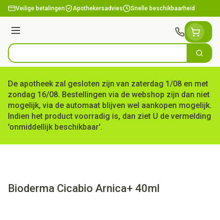
Ga naar de inhoud
Veilige betalingen
Apothekersadvies
Snelle beschikbaarheid
Menu
Zoek
Product, merk, categorie...
De apotheek zal gesloten zijn van zaterdag 1/08 en met
zondag 16/08. Bestellingen via de webshop zijn dan niet
mogelijk, via de automaat blijven wel aankopen mogelijk.
Indien het product voorradig is, dan ziet U de vermelding
'onmiddellijk beschikbaar'.
Bioderma Cicabio Arnica+ 40ml