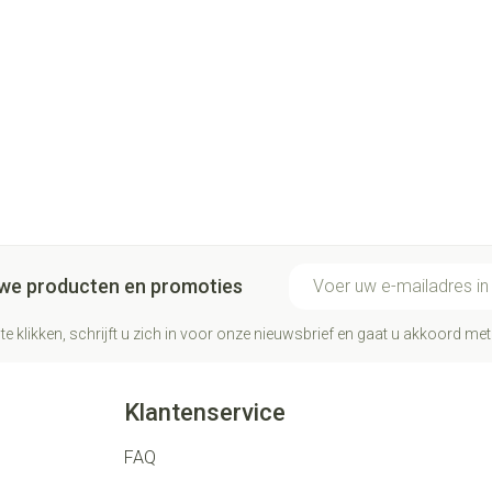
Organisaties
Oropharma, Versele-Laga
Merken
oropharma
Breedte
73 mm
Lengte
73 mm
E-mail adres
euwe producten en promoties
Diepte
198 mm
te klikken, schrijft u zich in voor onze nieuwsbrief en gaat u akkoord me
Hoeveelheid
500
Verpakking
Klantenservice
Dieetbeperkingen
Bio
FAQ