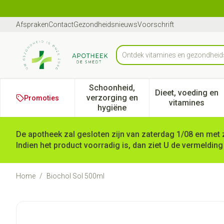
Ga naar de inhoud
Dia 1 van 1
Afspraken
Contact
Gezondheidsnieuws
Voorschrift
Ontdek vitamines en gezondhe
Product, merk, categorie...
Schoonheid,
Dieet, voeding en
verzorging en
Promoties
Toon submenu voor Schoonheid
Toon subm
vitamines
hygiëne
De apotheek zal gesloten zijn van zaterdag 1/08 en met 
Indien het product voorradig is, dan ziet U de vermelding
Home
/
Biochol Sol 500ml
Biochol Sol 500ml