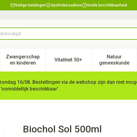
Veilige betalingen
Apothekersadvies
Snelle beschikbaarheid
Zwangerschap
Natuur
Vitaliteit 50+
, verzorging en hygiëne categorie
enu voor Dieet, voeding en vitamines categorie
Toon submenu voor Zwangerschap en kinderen ca
Toon submenu voor Vitaliteit 
Toon subm
en kinderen
geneeskunde
zondag 16/08. Bestellingen via de webshop zijn dan niet mogel
 'onmiddellijk beschikbaar'.
Biochol Sol 500ml