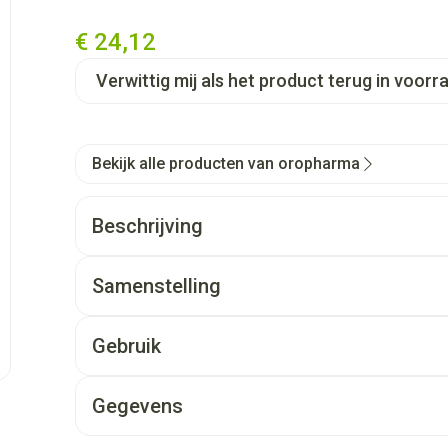
€ 24,12
Verwittig mij als het product terug in voorra
Bekijk alle producten van oropharma
Beschrijving
Samenstelling
Verbetert de stofwisseling en activeert de spijsvert
Helpt de leverfunctie te stimuleren
Gebruik
Verbetert de productie en kwaliteit van het nieuwe
In de ruiperiode: 2 dagen per week
Gegevens
Na een antibioticakuur: 5 opeenvolgende dagen
CNK
1401694