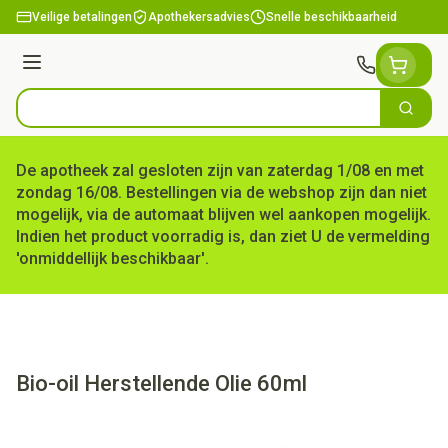
Ga naar de inhoud
Veilige betalingen
Apothekersadvies
Snelle beschikbaarheid
Menu
Zoek
Product, merk, categorie...
De apotheek zal gesloten zijn van zaterdag 1/08 en met
zondag 16/08. Bestellingen via de webshop zijn dan niet
mogelijk, via de automaat blijven wel aankopen mogelijk.
Indien het product voorradig is, dan ziet U de vermelding
'onmiddellijk beschikbaar'.
Bio-oil Herstellende Olie 60ml