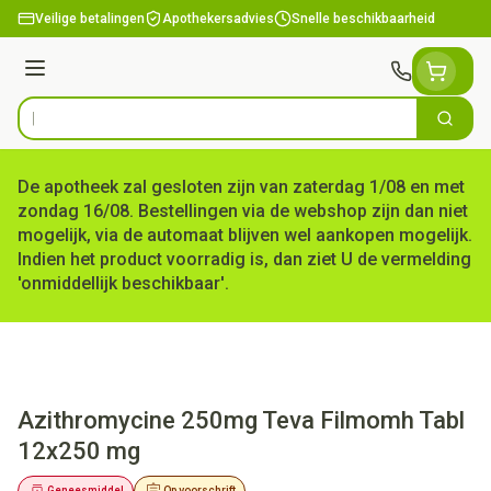
Ga naar de inhoud
Veilige betalingen
Apothekersadvies
Snelle beschikbaarheid
Menu
Zoek
Product, merk, categorie...
De apotheek zal gesloten zijn van zaterdag 1/08 en met
zondag 16/08. Bestellingen via de webshop zijn dan niet
mogelijk, via de automaat blijven wel aankopen mogelijk.
Indien het product voorradig is, dan ziet U de vermelding
'onmiddellijk beschikbaar'.
Azithromycine 250mg Teva Filmomh Tabl
12x250 mg
Geneesmiddel
Op voorschrift