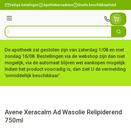
Ga naar de inhoud
Veilige betalingen
Apothekersadvies
Snelle beschikbaarheid
Menu
Zoek
Product, merk, categorie...
De apotheek zal gesloten zijn van zaterdag 1/08 en met
zondag 16/08. Bestellingen via de webshop zijn dan niet
mogelijk, via de automaat blijven wel aankopen mogelijk.
Indien het product voorradig is, dan ziet U de vermelding
'onmiddellijk beschikbaar'.
Avene Xeracalm Ad Wasolie Relipiderend
750ml