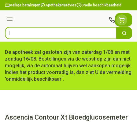
Ga naar de inhoud
Veilige betalingen
Apothekersadvies
Snelle beschikbaarheid
Menu
Zoek
Product, merk, categorie...
De apotheek zal gesloten zijn van zaterdag 1/08 en met
zondag 16/08. Bestellingen via de webshop zijn dan niet
mogelijk, via de automaat blijven wel aankopen mogelijk.
Indien het product voorradig is, dan ziet U de vermelding
'onmiddellijk beschikbaar'.
Ascencia Contour Xt Bloedglucosemeter