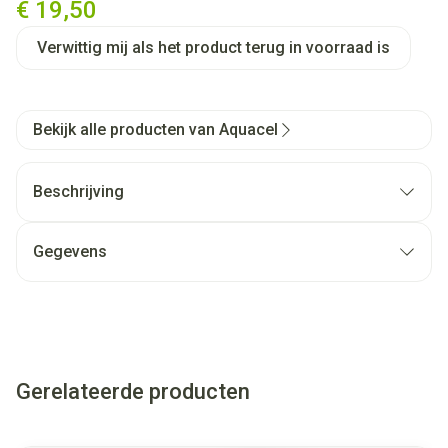
€ 19,50
Verwittig mij als het product terug in voorraad is
Bekijk alle producten van Aquacel
Beschrijving
Gegevens
Gerelateerde producten
Navigeren door de elementen van de carrousel is mogelijk met
Druk om carrousel over te slaan
Druk op om naar carrouselnavigatie te gaan