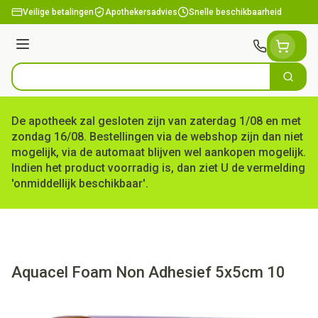
Ga naar de inhoud
Veilige betalingen
Apothekersadvies
Snelle beschikbaarheid
Menu
Zoek
Product, merk, categorie...
De apotheek zal gesloten zijn van zaterdag 1/08 en met
zondag 16/08. Bestellingen via de webshop zijn dan niet
mogelijk, via de automaat blijven wel aankopen mogelijk.
Indien het product voorradig is, dan ziet U de vermelding
'onmiddellijk beschikbaar'.
Aquacel Foam Non Adhesief 5x5cm 10