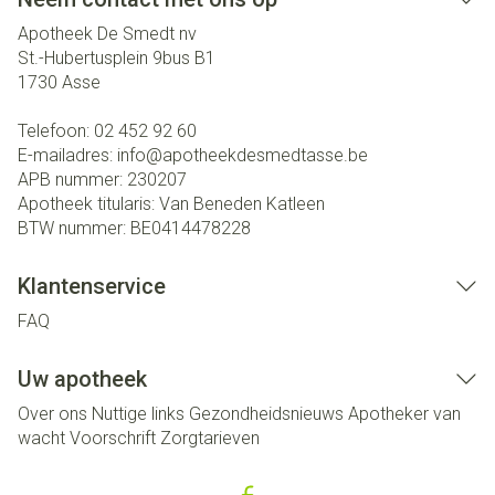
Apotheek De Smedt nv
St.-Hubertusplein 9bus B1
1730
Asse
Telefoon:
02 452 92 60
E-mailadres:
info@
apotheekdesmedtasse.be
APB nummer:
230207
Apotheek titularis:
Van Beneden Katleen
BTW nummer:
BE0414478228
Klantenservice
FAQ
Uw apotheek
Over ons
Nuttige links
Gezondheidsnieuws
Apotheker van
wacht
Voorschrift
Zorgtarieven