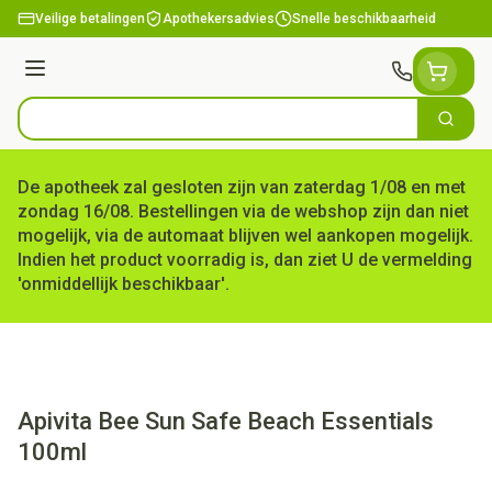
Ga naar de inhoud
Veilige betalingen
Apothekersadvies
Snelle beschikbaarheid
Menu
Zoek
Product, merk, categorie...
De apotheek zal gesloten zijn van zaterdag 1/08 en met
zondag 16/08. Bestellingen via de webshop zijn dan niet
mogelijk, via de automaat blijven wel aankopen mogelijk.
Indien het product voorradig is, dan ziet U de vermelding
'onmiddellijk beschikbaar'.
Apivita Bee Sun Safe Beach Essentials
100ml