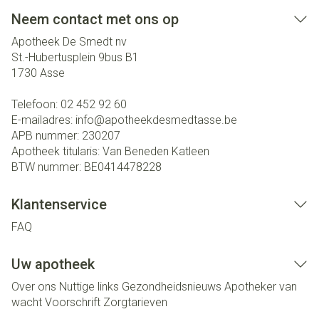
Neem contact met ons op
Apotheek De Smedt nv
St.-Hubertusplein 9bus B1
1730
Asse
Telefoon:
02 452 92 60
E-mailadres:
info@
apotheekdesmedtasse.be
APB nummer:
230207
Apotheek titularis:
Van Beneden Katleen
BTW nummer:
BE0414478228
Klantenservice
FAQ
Uw apotheek
Over ons
Nuttige links
Gezondheidsnieuws
Apotheker van
wacht
Voorschrift
Zorgtarieven