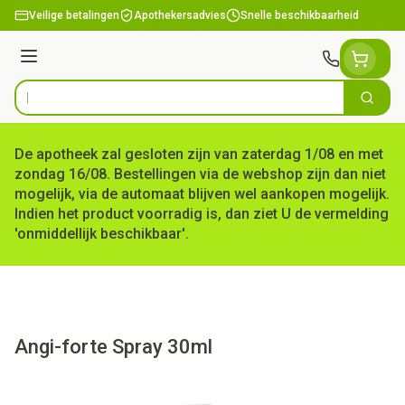
Ga naar de inhoud
Veilige betalingen
Apothekersadvies
Snelle beschikbaarheid
Menu
Zoek
Product, merk, categorie...
De apotheek zal gesloten zijn van zaterdag 1/08 en met
zondag 16/08. Bestellingen via de webshop zijn dan niet
mogelijk, via de automaat blijven wel aankopen mogelijk.
Indien het product voorradig is, dan ziet U de vermelding
'onmiddellijk beschikbaar'.
Angi-forte Spray 30ml