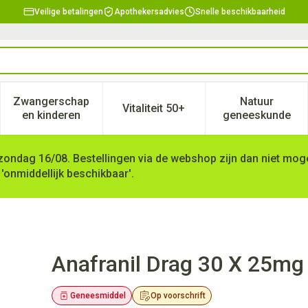
Veilige betalingen
Apothekersadvies
Snelle beschikbaarheid
Zwangerschap
Natuur
Vitaliteit 50+
, verzorging en hygiëne categorie
enu voor Dieet, voeding en vitamines categorie
Toon submenu voor Zwangerschap en kinderen ca
Toon submenu voor Vitaliteit 
Toon subm
en kinderen
geneeskunde
zondag 16/08. Bestellingen via de webshop zijn dan niet mogel
 'onmiddellijk beschikbaar'.
Anafranil Drag 30 X 25mg
Geneesmiddel
Op voorschrift