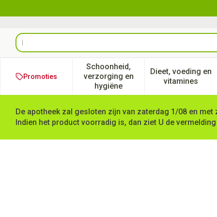
Ga naar de inhoud
Product, merk, categorie...
Schoonheid,
Dieet, voeding en
verzorging en
Promoties
Toon submenu voor Schoonheid
Toon subm
vitamines
hygiëne
De apotheek zal gesloten zijn van zaterdag 1/08 en met 
Indien het product voorradig is, dan ziet U de vermelding
Anafranil Drag 30 X 25mg