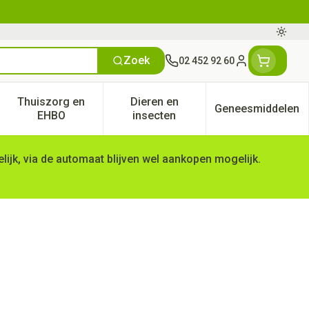
Oversc
Zoek
02 452 92 60
Klant menu
Thuiszorg en
Dieren en
Geneesmiddelen
tegorie
50+ categorie
enu voor Natuur geneeskunde categorie
Toon submenu voor Thuiszorg en EHBO categorie
Toon submenu voor Dieren en 
Toon subm
EHBO
insecten
ijk, via de automaat blijven wel aankopen mogelijk.