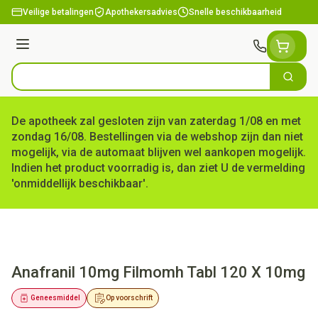
Ga naar de inhoud
Veilige betalingen
Apothekersadvies
Snelle beschikbaarheid
Menu
Zoek
Product, merk, categorie...
De apotheek zal gesloten zijn van zaterdag 1/08 en met
zondag 16/08. Bestellingen via de webshop zijn dan niet
mogelijk, via de automaat blijven wel aankopen mogelijk.
Indien het product voorradig is, dan ziet U de vermelding
'onmiddellijk beschikbaar'.
Anafranil 10mg Filmomh Tabl 120 X 10mg
Geneesmiddel
Op voorschrift