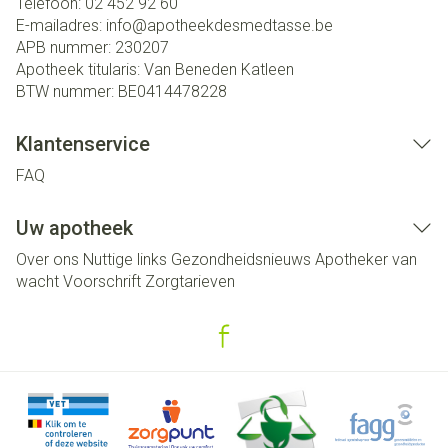
Telefoon:
02 452 92 60
E-mailadres:
info@
apotheekdesmedtasse.be
APB nummer:
230207
Apotheek titularis:
Van Beneden Katleen
BTW nummer:
BE0414478228
Klantenservice
FAQ
Uw apotheek
Over ons
Nuttige links
Gezondheidsnieuws
Apotheker van
wacht
Voorschrift
Zorgtarieven