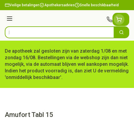
Ga naar de inhoud
Veilige betalingen
Apothekersadvies
Snelle beschikbaarheid
Menu
Zoek
Product, merk, categorie...
De apotheek zal gesloten zijn van zaterdag 1/08 en met
zondag 16/08. Bestellingen via de webshop zijn dan niet
mogelijk, via de automaat blijven wel aankopen mogelijk.
Indien het product voorradig is, dan ziet U de vermelding
'onmiddellijk beschikbaar'.
Amufort Tabl 15