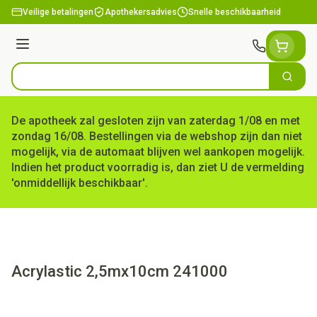
Ga naar de inhoud
Veilige betalingen
Apothekersadvies
Snelle beschikbaarheid
Menu
Zoek
Product, merk, categorie...
De apotheek zal gesloten zijn van zaterdag 1/08 en met
zondag 16/08. Bestellingen via de webshop zijn dan niet
mogelijk, via de automaat blijven wel aankopen mogelijk.
Indien het product voorradig is, dan ziet U de vermelding
'onmiddellijk beschikbaar'.
Acrylastic 2,5mx10cm 241000