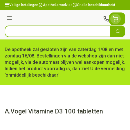
Ga naar de inhoud
Veilige betalingen
Apothekersadvies
Snelle beschikbaarheid
Menu
Zoek
Product, merk, categorie...
De apotheek zal gesloten zijn van zaterdag 1/08 en met
zondag 16/08. Bestellingen via de webshop zijn dan niet
mogelijk, via de automaat blijven wel aankopen mogelijk.
Indien het product voorradig is, dan ziet U de vermelding
'onmiddellijk beschikbaar'.
A.Vogel Vitamine D3 100 tabletten