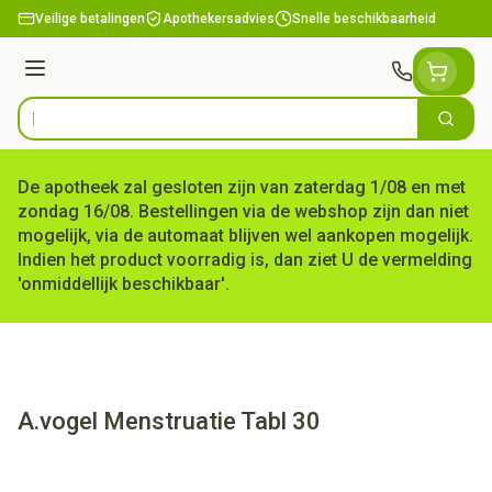
Ga naar de inhoud
Veilige betalingen
Apothekersadvies
Snelle beschikbaarheid
Menu
Zoek
Product, merk, categorie...
De apotheek zal gesloten zijn van zaterdag 1/08 en met
zondag 16/08. Bestellingen via de webshop zijn dan niet
mogelijk, via de automaat blijven wel aankopen mogelijk.
Indien het product voorradig is, dan ziet U de vermelding
'onmiddellijk beschikbaar'.
A.vogel Menstruatie Tabl 30