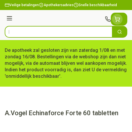
Ga naar de inhoud
Veilige betalingen
Apothekersadvies
Snelle beschikbaarheid
Menu
Zoek
Product, merk, categorie...
De apotheek zal gesloten zijn van zaterdag 1/08 en met
zondag 16/08. Bestellingen via de webshop zijn dan niet
mogelijk, via de automaat blijven wel aankopen mogelijk.
Indien het product voorradig is, dan ziet U de vermelding
'onmiddellijk beschikbaar'.
A.Vogel Echinaforce Forte 60 tabletten