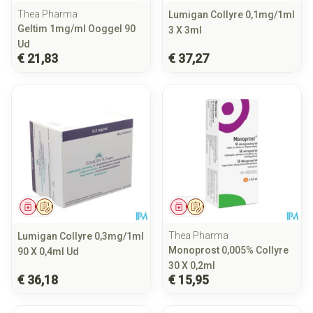
Thea Pharma
Lumigan Collyre 0,1mg/1ml
Geltim 1mg/ml Ooggel 90
3 X 3ml
Ud
€ 21,83
€ 37,27
Geneesmiddel
Op voorschrift
Geneesmiddel
Op voorschrift
Thea Pharma
Lumigan Collyre 0,3mg/1ml
Monoprost 0,005% Collyre
90 X 0,4ml Ud
30 X 0,2ml
€ 36,18
€ 15,95