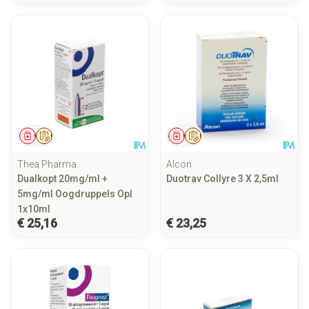
Geneesmiddel
Op voorschrift
Geneesmiddel
Op voorschrift
Thea Pharma
Alcon
Dualkopt 20mg/ml +
Duotrav Collyre 3 X 2,5ml
5mg/ml Oogdruppels Opl
1x10ml
€ 25,16
€ 23,25