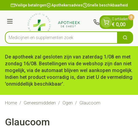
Dia 1 van 1
Ga naar de inhoud
Veilige betalingen
Apothekersadvies
Snelle beschikbaarheid
0
0 artikelen
Menu
€ 0,00
Medicijnen en
Zoek
Product, merk, categorie...
De apotheek zal gesloten zijn van zaterdag 1/08 en met
zondag 16/08. Bestellingen via de webshop zijn dan niet
mogelijk, via de automaat blijven wel aankopen mogelijk.
Indien het product voorradig is, dan ziet U de vermelding
'onmiddellijk beschikbaar'.
Home
/
Geneesmiddelen
/
Ogen
/
Glaucoom
Glaucoom