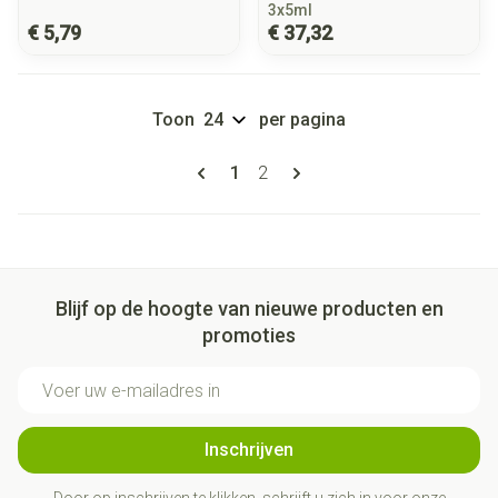
3x5ml
€ 5,79
€ 37,32
Toon
per pagina
Pagina's
U lees momenteel pagina
Pagina
1
2
Blijf op de hoogte van nieuwe producten en
promoties
E-mail adres
Inschrijven