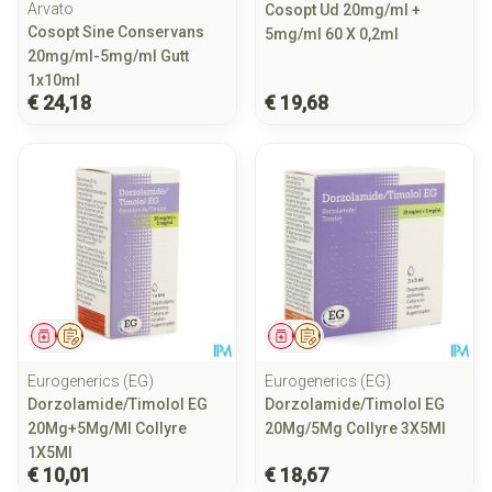
Arvato
Cosopt Ud 20mg/ml +
Cosopt Sine Conservans
5mg/ml 60 X 0,2ml
20mg/ml-5mg/ml Gutt
1x10ml
€ 24,18
€ 19,68
Geneesmiddel
Op voorschrift
Geneesmiddel
Op voorschrift
Eurogenerics (EG)
Eurogenerics (EG)
Dorzolamide/Timolol EG
Dorzolamide/Timolol EG
20Mg+5Mg/Ml Collyre
20Mg/5Mg Collyre 3X5Ml
1X5Ml
€ 10,01
€ 18,67