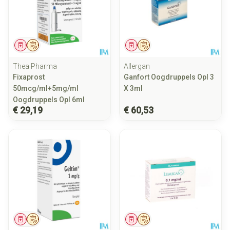
Geneesmiddel
Op voorschrift
Geneesmiddel
Op voorschrift
Thea Pharma
Allergan
Fixaprost
Ganfort Oogdruppels Opl 3
50mcg/ml+5mg/ml
X 3ml
Oogdruppels Opl 6ml
€ 29,19
€ 60,53
Geneesmiddel
Op voorschrift
Geneesmiddel
Op voorschrift