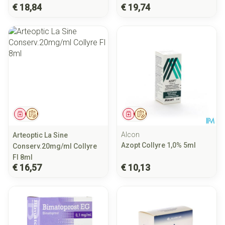
€ 18,84
€ 19,74
Geneesmiddel
Op voorschrift
Geneesmiddel
Op voorschrift
Alcon
Arteoptic La Sine
Azopt Collyre 1,0% 5ml
Conserv.20mg/ml Collyre
Fl 8ml
€ 16,57
€ 10,13