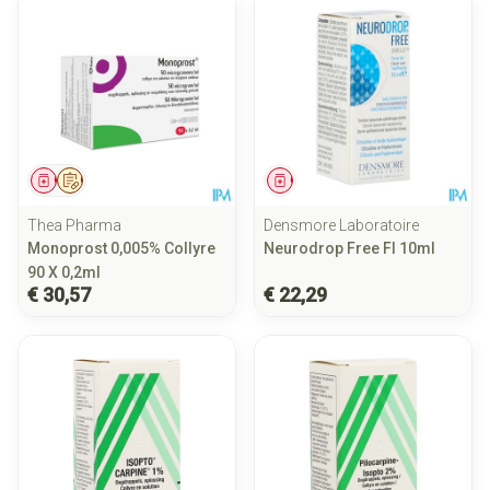
Geneesmiddel
Op voorschrift
Geneesmiddel
Thea Pharma
Densmore Laboratoire
Monoprost 0,005% Collyre
Neurodrop Free Fl 10ml
90 X 0,2ml
€ 30,57
€ 22,29