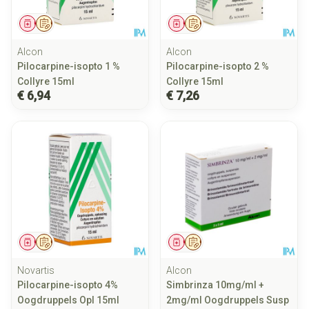
Geneesmiddel
Op voorschrift
Geneesmiddel
Op voorschrift
Alcon
Alcon
Pilocarpine-isopto 1 %
Pilocarpine-isopto 2 %
Collyre 15ml
Collyre 15ml
€ 6,94
€ 7,26
Geneesmiddel
Op voorschrift
Geneesmiddel
Op voorschrift
Novartis
Alcon
Pilocarpine-isopto 4%
Simbrinza 10mg/ml +
Oogdruppels Opl 15ml
2mg/ml Oogdruppels Susp